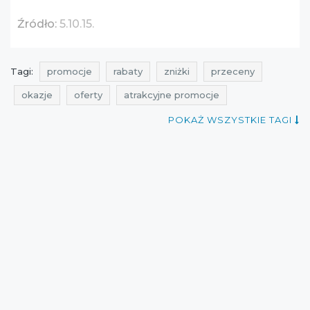
Źródło:
5.10.15.
Tagi:
promocje
rabaty
zniżki
przeceny
okazje
oferty
atrakcyjne promocje
kuponiarnia
promocje 5.10.15.
rabaty 5.10.15.
POKAŻ WSZYSTKIE TAGI
zniżki 5.10.15.
przeceny 5.10.15.
okazje 5.10.15.
oferty 5.10.15.
promocje sierpień
rabaty sierpień
zniżki sierpień
promocje 2016
rabaty 2016
zniżki 2016
promocje sierpień 2016
rabaty sierpień 2016
zniżki sierpień 2016