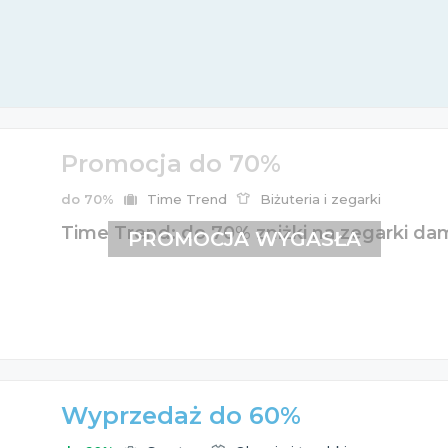
Promocja do 70%
do 70%
Time Trend
Biżuteria i zegarki
Time Trend: do 70% zniżki na zegarki dam
PROMOCJA WYGASŁA
Wyprzedaż do 60%