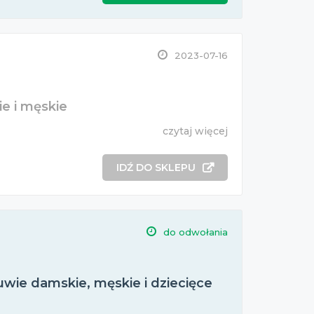
2023-07-16
e i męskie
czytaj więcej
IDŹ DO SKLEPU
do odwołania
wie damskie, męskie i dziecięce