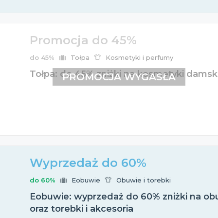
Promocja do 45%
do 45%
Tołpa
Kosmetyki i perfumy
Tołpa: do 45% zniżki na kosmetyki damski
PROMOCJA WYGASŁA
Wyprzedaż do 60%
do 60%
Eobuwie
Obuwie i torebki
Eobuwie: wyprzedaż do 60% zniżki na obu
oraz torebki i akcesoria