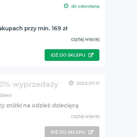
do odwołania
kupach przy min. 169 zł
czytaj więcej
IDŹ DO SKLEPU
70% wyprzedaży
2023-07-17
dzieci
zniżki na odzież dziecięcą
czytaj więcej
IDŹ DO SKLEPU