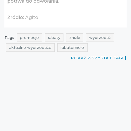
potrwa do odwołania.
Źródło:
Agito
Tagi:
promocje
rabaty
zniżki
wyprzedaż
aktualne wyprzedaże
rabatomierz
aktualne promocje w sieciówkach
promocje sierpień
POKAŻ WSZYSTKIE TAGI
rabaty sierpień
zniżki sierpień
wyprzedaż sierpień
promocje 2016
rabaty 2016
zniżki 2016
wyprzedaż 2016
promocje sierpień 2016
rabaty sierpień 2016
zniżki sierpień 2016
wyprzedaż sierpień 2016