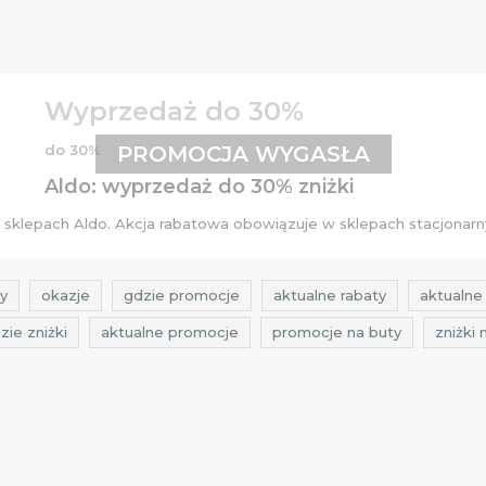
Wyprzedaż do 30%
do 30%
PROMOCJA WYGASŁA
Aldo: wyprzedaż do 30% zniżki
sklepach Aldo. Akcja rabatowa obowiązuje w sklepach stacjonarn
y
okazje
gdzie promocje
aktualne rabaty
aktualne 
zie zniżki
aktualne promocje
promocje na buty
zniżki 
 rabaty
promocje lipiec
rabaty lipiec
promocje czerwie
py
najlepsze promocje
promocje 2015
wyprzedaże 20
aktualne rabaty czerwiec
wyprzedaze czerwiec