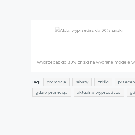
Wyprzedaż do
30%
zniżki na wybrane modele w 
Tagi:
promocje
rabaty
zniżki
przecen
gdzie promocja
aktualne wyprzedaże
gd
kiedy promocje
kiedy wyprzedaże
kiedy
cała polska
obniżki
wyprzedaże
Skle
wyprzedaże lipiec
promocje czerwiec 2015