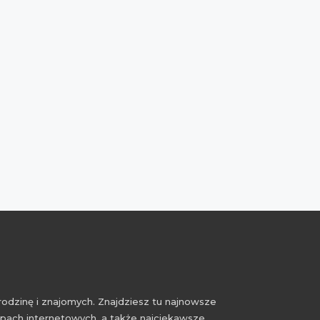
rodzinę i znajomych. Znajdziesz tu najnowsze
epach internetowych, a także najciekawsze