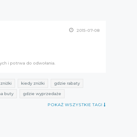
2015-07-08
ych i potrwa do odwołania.
zniżki
kiedy zniżki
gdzie rabaty
na buty
gdzie wyprzedaże
c
rabaty czerwiec
wyprzedaż butów
POKAŻ WSZYSTKIE TAGI
15
wyprzedaż 2015
promocje lipiec 2015