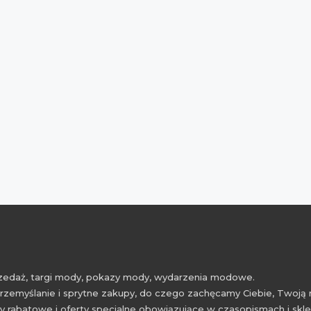
przedaż, targi mody, pokazy mody, wydarzenia modowe.
rzemyślanie i sprytne zakupy, do czego zachęcamy Ciebie, Twoją 
 rabatowe i oferty specjalne obowiązujące w czasopismach i skl