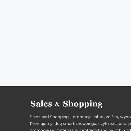
Sales and Shopping - promocja, rabat, zniżka, wy
Promujemy ideę smart shoppingu, czyli rozsądne, p
promocje i wyprzedaż w centrach handlowych, kody