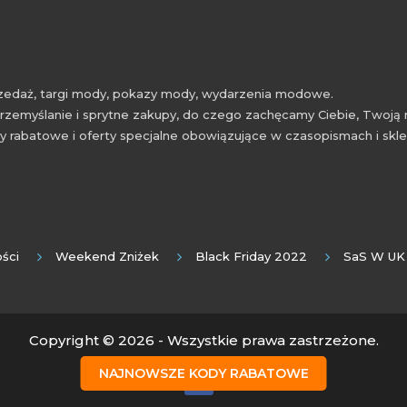
przedaż, targi mody, pokazy mody, wydarzenia modowe.
rzemyślanie i sprytne zakupy, do czego zachęcamy Ciebie, Twoją 
 rabatowe i oferty specjalne obowiązujące w czasopismach i skl
ści
Weekend Zniżek
Black Friday 2022
SaS W UK
Copyright © 2026 - Wszystkie prawa zastrzeżone.
NAJNOWSZE KODY RABATOWE