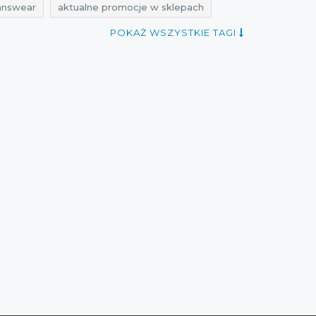
 answear
aktualne promocje w sklepach
promocje luty
rabaty luty
zniżki luty
POKAŻ WSZYSTKIE TAGI
abaty luty 2017
zniżki luty 2017