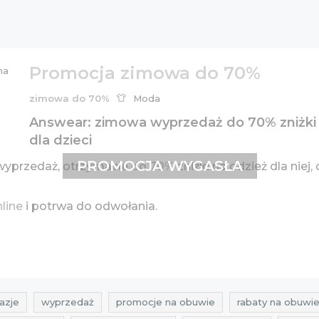
Promocja zimowa do 70%
zimowa do 70%
Moda
Answear: zimowa wyprzedaż do 70% zniżki na
dla dzieci
PROMOCJA WYGASŁA
wyprzedaż, otrzymacie
do 70%
zniżki na odzież dla niej
nline
i potrwa do odwołania.
azje
wyprzedaż
promocje na obuwie
rabaty na obuwi