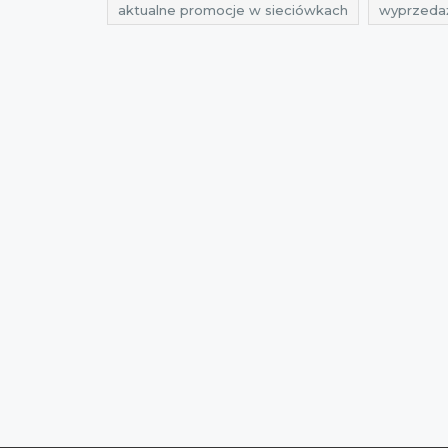
aktualne promocje w sieciówkach
wyprzeda
promocje na odzież
rabaty na odzież
zni
wyprzedaż luty
wyprzedaż 2017
promocj
wyprzedaż luty 2017