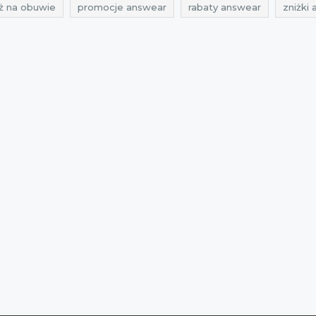
ż na obuwie
promocje answear
rabaty answear
zniżki
żki na odzież
wyprzedaż na odzież
wyprzedaż answear
e 2017
rabaty 2017
zniżki 2017
promocje luty 2017
r