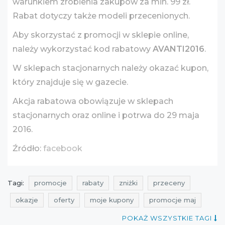
warunkiem zrobienia zakupów za min. 99 zł.
Rabat dotyczy także modeli przecenionych.
Aby skorzystać z promocji w sklepie online,
należy wykorzystać kod rabatowy
AVANTI2016
.
W sklepach stacjonarnych należy okazać kupon,
który znajduje się w gazecie.
Akcja rabatowa obowiązuje w sklepach
stacjonarnych oraz online i potrwa do 29 maja
2016.
Źródło:
facebook
Tagi:
promocje
rabaty
zniżki
przeceny
okazje
oferty
moje kupony
promocje maj
rabaty maj
zniżki maj
kupony rabatowe
POKAŻ WSZYSTKIE TAGI