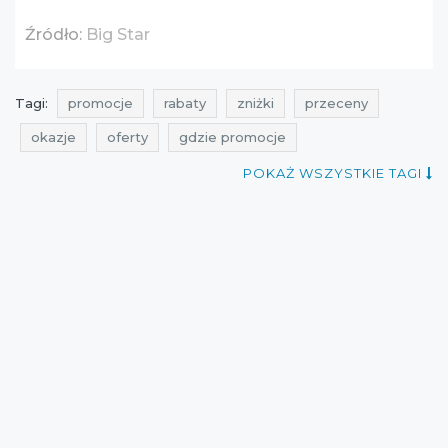
Źródło:
Big Star
Tagi:
promocje
rabaty
zniżki
przeceny
okazje
oferty
gdzie promocje
aktualne promocje w sieciówkach
kuponiarnia
POKAŻ WSZYSTKIE TAGI
promocje lipiec
rabaty lipiec
zniżki lipiec
promocje na szorty
rabaty na szorty
zniżki na szorty
przeceny na szorty
okazje na szorty
oferty na szorty
promocje big star
rabaty big star
zniżki big star
przeceny big star
okazje big star
oferty big star
promocje 2016
rabaty 2016
zniżki 2016
promocje lipiec 2016
rabaty lipiec 2016