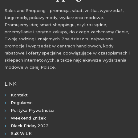
czarny piątek listopad 2018
cyber monday 2018
Sales and Shopping - promocja, rabat, zniżka, wyprzedaż,
cyber monday listopad 2018
targi mody, pokazy mody, wydarzenia modowe.
Promujemy ideę smart shoppingu, czyli rozsądne,
przemyślanie i sprytne zakupy, do czego zachęcamy Ciebie,
Twoją rodzinę i znajomych. Znajdziesz tu najnowsze
promocje i wyprzedaż w centrach handlowych, kody
rabatowe i oferty specjalne obowiązujące w czasopismach i
sklepach internetowych, a także najciekawsze wydarzenia
modowe w całej Polsce.
LINKI
Kontakt
Regulamin
Polityka Prywatności
Weekend Zniżek
Black Friday 2022
SaS W UK