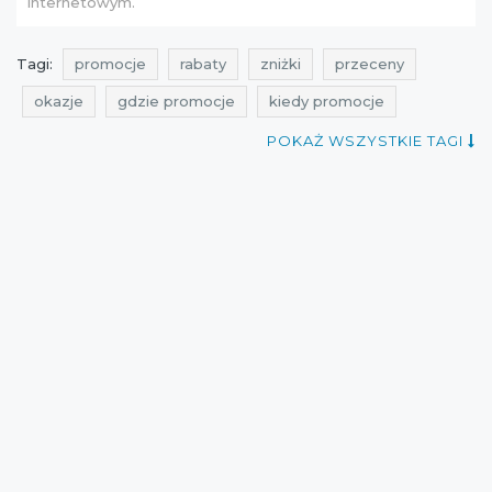
internetowym.
Tagi:
promocje
rabaty
zniżki
przeceny
okazje
gdzie promocje
kiedy promocje
black friday
czarny piątek
black friday listopad
POKAŻ WSZYSTKIE TAGI
czarny piątek listopad
promocje black friday
promocje czarny piątek
rabaty black friday
rabaty czarny piątek
zniżki black friday
black friday lista sklepów
black friday polska
promocje bytom
rabaty bytom
zniżki bytom
przeceny bytom
okazje bytom
przeceny black friday
okazje black friday
cała polska
wyprzedaże
Sklepy
promocje 2015
zniżki 2015
rabaty 2015