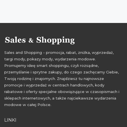
przeceny 2015
okazje 2015
27 listopad 2015
aktualne promocje Black Friday
Black Friday 2015
Black Friday 27 listopad 2015
Black Friday które sklepy
Black Friday listopad 2015
Czarny Piątek 2015
Czarny Piątek listopad 2015
Sales and Shopping - promocja, rabat, zniżka, wyprzedaż,
gdzie Black Friday
gdzie promocje Black Friday
targi mody, pokazy mody, wydarzenia modowe.
kiedy black friday
kiedy Black Friday Polska
Promujemy ideę smart shoppingu, czyli rozsądne,
przemyślanie i sprytne zakupy, do czego zachęcamy Ciebie,
okazje Czarny Piątek
przeceny Czarny Piątek
Twoją rodzinę i znajomych. Znajdziesz tu najnowsze
w których sklepach Black Friday
promocje i wyprzedaż w centrach handlowych, kody
rabatowe i oferty specjalne obowiązujące w czasopismach i
wyprzedaże Black Friday
wyprzedaże Czarny Piątek
sklepach internetowych, a także najciekawsze wydarzenia
modowe w całej Polsce.
LINKI