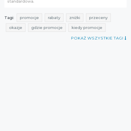
standardowa.
Tagi:
promocje
rabaty
zniżki
przeceny
okazje
gdzie promocje
kiedy promocje
black friday
czarny piątek
black friday listopad
POKAŻ WSZYSTKIE TAGI
czarny piątek listopad
promocje black friday
promocje czarny piątek
rabaty black friday
rabaty czarny piątek
zniżki black friday
black friday lista sklepów
black friday polska
przeceny black friday
okazje black friday
cała polska
wyprzedaże
Sklepy
promocje 2015
zniżki 2015
rabaty 2015
przeceny 2015
okazje 2015
27 listopad 2015
aktualne promocje Black Friday
Black Friday 2015