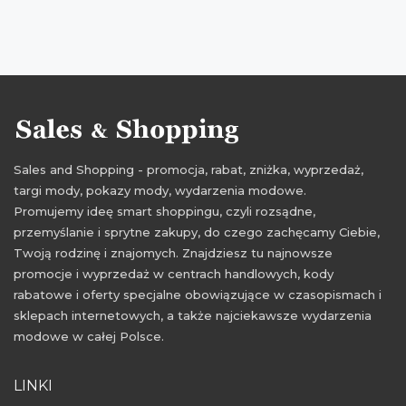
Black Friday 27 listopad 2015
Black Friday które sklepy
Black Friday listopad 2015
Czarny Piątek 2015
Czarny Piątek listopad 2015
gdzie Black Friday
gdzie promocje Black Friday
kiedy black friday
kiedy Black Friday Polska
Sales and Shopping - promocja, rabat, zniżka, wyprzedaż,
okazje Czarny Piątek
przeceny Czarny Piątek
targi mody, pokazy mody, wydarzenia modowe.
w których sklepach Black Friday
Promujemy ideę smart shoppingu, czyli rozsądne,
przemyślanie i sprytne zakupy, do czego zachęcamy Ciebie,
wyprzedaże Black Friday
wyprzedaże Czarny Piątek
Twoją rodzinę i znajomych. Znajdziesz tu najnowsze
promocje i wyprzedaż w centrach handlowych, kody
rabatowe i oferty specjalne obowiązujące w czasopismach i
sklepach internetowych, a także najciekawsze wydarzenia
modowe w całej Polsce.
LINKI