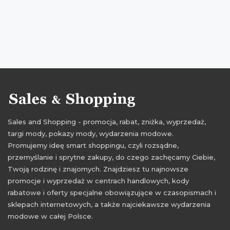
przeceny black friday
okazje black friday
cała polska
wyprzedaże
Sklepy
promocje 2015
zniżki 2015
rabaty 2015
przeceny 2015
okazje 2015
27 listopad 2015
aktualne promocje Black Friday
Black Friday 2015
Black Friday 27 listopad 2015
Black Friday które sklepy
Black Friday listopad 2015
Sales and Shopping - promocja, rabat, zniżka, wyprzedaż,
Czarny Piątek 2015
Czarny Piątek listopad 2015
targi mody, pokazy mody, wydarzenia modowe.
gdzie Black Friday
gdzie promocje Black Friday
Promujemy ideę smart shoppingu, czyli rozsądne,
przemyślanie i sprytne zakupy, do czego zachęcamy Ciebie,
kiedy black friday
kiedy Black Friday Polska
Twoją rodzinę i znajomych. Znajdziesz tu najnowsze
okazje Czarny Piątek
przeceny Czarny Piątek
promocje i wyprzedaż w centrach handlowych, kody
rabatowe i oferty specjalne obowiązujące w czasopismach i
w których sklepach Black Friday
sklepach internetowych, a także najciekawsze wydarzenia
wyprzedaże Black Friday
wyprzedaże Czarny Piątek
modowe w całej Polsce.