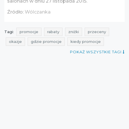
salonach w dniu 27 listopada 2015.
Źródło:
Wólczanka
Tagi:
promocje
rabaty
zniżki
przeceny
okazje
gdzie promocje
kiedy promocje
promocje wólczanka
rabaty wólczanka
POKAŻ WSZYSTKIE TAGI
zniżki wólczanka
przeceny wólczanka
okazje wólczanka
black friday
czarny piątek
black friday listopad
czarny piątek listopad
warszawa
promocje black friday
promocje czarny piątek
rabaty black friday
rabaty czarny piątek
zniżki black friday
black friday lista sklepów
black friday polska