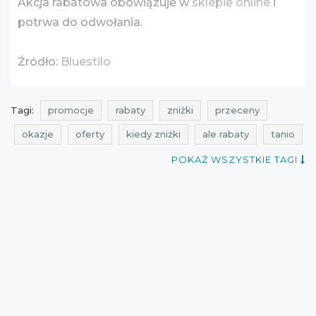
Akcja rabatowa obowiązuje w
sklepie online
i
potrwa do odwołania.
Źródło:
Bluestilo
Tagi:
promocje
rabaty
zniżki
przeceny
okazje
oferty
kiedy zniżki
ale rabaty
tanio
promocje sierpień
rabaty sierpień
zniżki sierpień
POKAŻ WSZYSTKIE TAGI
promocje bluestilo
rabaty bluestilo
zniżki bluestilo
promocje 2016
rabaty 2016
zniżki 2016
promocje sierpień 2016
rabaty sierpień 2016
zniżki sierpień 2016