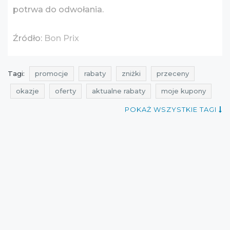
potrwa do odwołania.
Źródło:
Bon Prix
Tagi:
promocje
rabaty
zniżki
przeceny
okazje
oferty
aktualne rabaty
moje kupony
promocje bon prix
rabaty bon prix
zniżki bon prix
POKAŻ WSZYSTKIE TAGI
przeceny bon prix
okazje bon prix
oferty bon prix
promocje na bluzki
rabaty na bluzki
zniżki na bluzki
przeceny na bluzki
okazje na bluzki
oferty na bluzki
promocje na koszulki
rabaty na koszulki
zniżki na koszulki
przeceny na koszulki