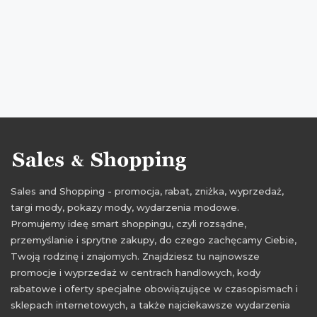
okazje na koszulki
oferty na koszulki
promocje kwiecień
rabaty kwiecień
zniżki kwiecień
promocje 2017
rabaty 2017
zniżki 2017
promocje kwiecień 2017
rabaty kwiecień 2017
zniżki kwiecień 2017
Sales and Shopping - promocja, rabat, zniżka, wyprzedaż,
targi mody, pokazy mody, wydarzenia modowe.
Promujemy ideę smart shoppingu, czyli rozsądne,
przemyślanie i sprytne zakupy, do czego zachęcamy Ciebie,
Twoją rodzinę i znajomych. Znajdziesz tu najnowsze
promocje i wyprzedaż w centrach handlowych, kody
rabatowe i oferty specjalne obowiązujące w czasopismach i
sklepach internetowych, a także najciekawsze wydarzenia