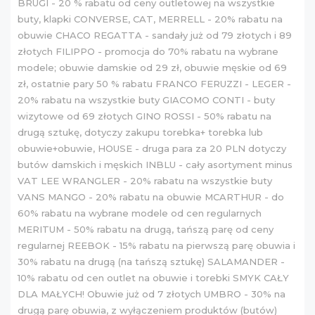
BRUGI - 20 % rabatu od ceny outletowej na wszystkie
buty, klapki CONVERSE, CAT, MERRELL - 20% rabatu na
obuwie CHACO REGATTA - sandały już od 79 złotych i 89
złotych FILIPPO - promocja do 70% rabatu na wybrane
modele; obuwie damskie od 29 zł, obuwie męskie od 69
zł, ostatnie pary 50 % rabatu FRANCO FERUZZI - LEGER -
20% rabatu na wszystkie buty GIACOMO CONTI - buty
wizytowe od 69 złotych GINO ROSSI - 50% rabatu na
drugą sztukę, dotyczy zakupu torebka+ torebka lub
obuwie+obuwie, HOUSE - druga para za 20 PLN dotyczy
butów damskich i męskich INBLU - cały asortyment minus
VAT LEE WRANGLER - 20% rabatu na wszystkie buty
VANS MANGO - 20% rabatu na obuwie MCARTHUR - do
60% rabatu na wybrane modele od cen regularnych
MERITUM - 50% rabatu na drugą, tańszą parę od ceny
regularnej REEBOK - 15% rabatu na pierwszą parę obuwia i
30% rabatu na drugą (na tańszą sztukę) SALAMANDER -
10% rabatu od cen outlet na obuwie i torebki SMYK CAŁY
DLA MAŁYCH! Obuwie już od 7 złotych UMBRO - 30% na
drugą parę obuwia, z wyłączeniem produktów (butów)