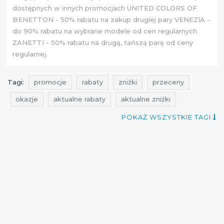
dostępnych w innych promocjach UNITED COLORS OF
BENETTON - 50% rabatu na zakup drugiej pary VENEZIA -
do 90% rabatu na wybrane modele od cen regularnych
ZANETTI - 50% rabatu na drugą, tańszą parę od ceny
regularnej.
Tagi:
promocje
rabaty
zniżki
przeceny
okazje
aktualne rabaty
aktualne zniżki
wyprzedaż
rabatomierz
aktualne promocje
POKAŻ WSZYSTKIE TAGI
promocje na buty
promocje na obuwie
rabaty na buty
rabaty na obuwie
zniżki na buty
zniżki na obuwie
przeceny na buty
przeceny na obuwie
promocje czerwiec
rabaty czerwiec
zniżki czerwiec
poznań
buty
przeceny czerwiec
okazje czerwiec