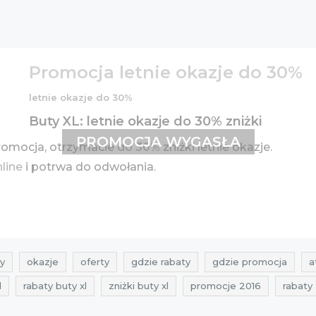
Promocja letnie okazje do 30%
letnie okazje do 30%
Buty XL: letnie okazje do 30% zniżki
PROMOCJA WYGASŁA
romocja, otrzymacie
do 30%
zniżki letnie okazje.
nline
i potrwa do odwołania.
y
okazje
oferty
gdzie rabaty
gdzie promocja
a
l
rabaty buty xl
zniżki buty xl
promocje 2016
rabaty