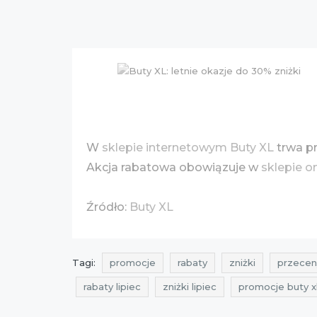
W
sklepie internetowym Buty XL
trwa p
Akcja rabatowa obowiązuje w
sklepie o
Źródło:
Buty XL
Tagi:
promocje
rabaty
zniżki
przecen
rabaty lipiec
zniżki lipiec
promocje buty x
rabaty lipiec 2016
zniżki lipiec 2016