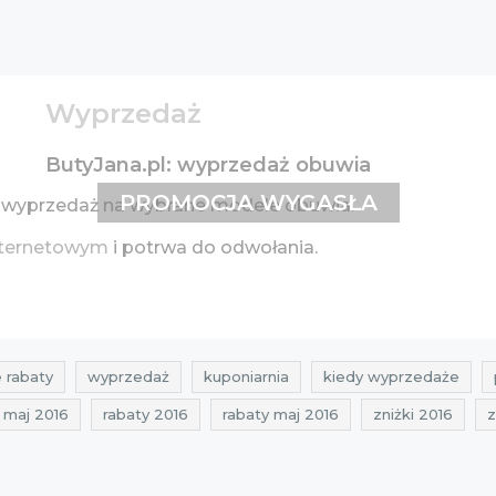
Wyprzedaż
ButyJana.pl: wyprzedaż obuwia
PROMOCJA WYGASŁA
 wyprzedaż na wybrane modele obuwia.
internetowym
i potrwa do odwołania.
 rabaty
wyprzedaż
kuponiarnia
kiedy wyprzedaże
 maj 2016
rabaty 2016
rabaty maj 2016
zniżki 2016
z