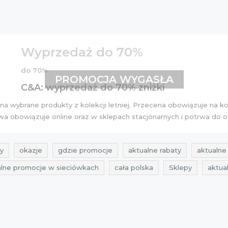
Wyprzedaż do 70%
do 70%
PROMOCJA WYGASŁA
C&A: wyprzedaż do 70% zniżki
 na wybrane produkty z kolekcji letniej. Przecena obowiązuje na k
owa obowiązuje online oraz w sklepach stacjonarnych i potrwa do 
y
okazje
gdzie promocje
aktualne rabaty
aktualne 
alne promocje w sieciówkach
cała polska
Sklepy
aktua
w sieciówkach
promocje w sieciówkach
rabaty w sieciówk
aktualne promocje 2015