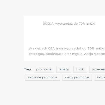
W sklepach C&A trwa wyprzedaż do
70%
zniżki
chłopięcą
,
clockhouse
oraz
męską
. Akcja rabat
Tagi:
promocje
rabaty
zniżki
przecen
aktualne promocje
kiedy promocje
aktu
akcje rabatowe
akcje zniżkowe
okazje 
kolekcja zimowa
dla dzieci
rabaty 2015