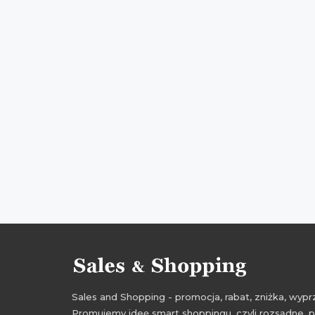
Sales and Shopping - promocja, rabat, zniżka, wy
Promujemy ideę smart shoppingu, czyli rozsądne, p