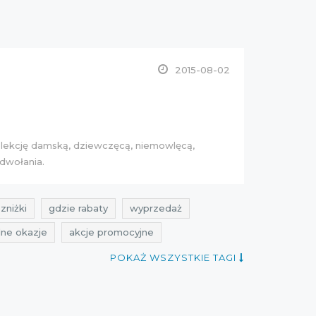
2015-08-02
olekcję
damską
,
dziewczęcą
,
niemowlęcą
,
odwołania.
zniżki
gdzie rabaty
wyprzedaż
lne okazje
akcje promocyjne
ach
promocje 2015
zniżki 2015
POKAŻ WSZYSTKIE TAGI