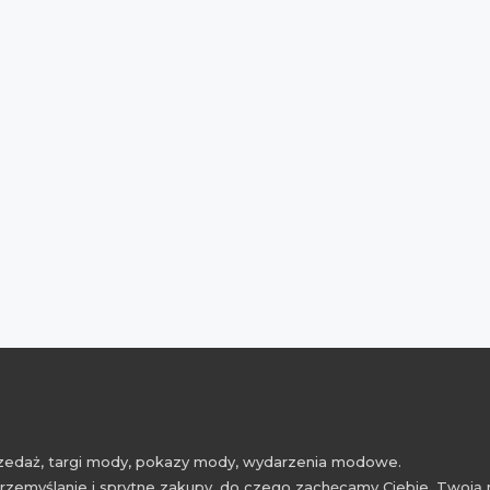
przedaż, targi mody, pokazy mody, wydarzenia modowe.
rzemyślanie i sprytne zakupy, do czego zachęcamy Ciebie, Twoją 