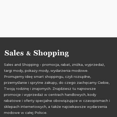
aktualne okazje
promocje 2015
aktualne promocje camaieu
aktualne rabaty camaieu
aktualne zniżki camaieu
camaieu
promocje grudzień 2015
rabaty grudzień 2015
Sales and Shopping - promocja, rabat, zniżka, wyprzedaż,
targi mody, pokazy mody, wydarzenia modowe.
Promujemy ideę smart shoppingu, czyli rozsądne,
przemyślanie i sprytne zakupy, do czego zachęcamy Ciebie,
Twoją rodzinę i znajomych. Znajdziesz tu najnowsze
promocje i wyprzedaż w centrach handlowych, kody
rabatowe i oferty specjalne obowiązujące w czasopismach i
sklepach internetowych, a także najciekawsze wydarzenia
modowe w całej Polsce.