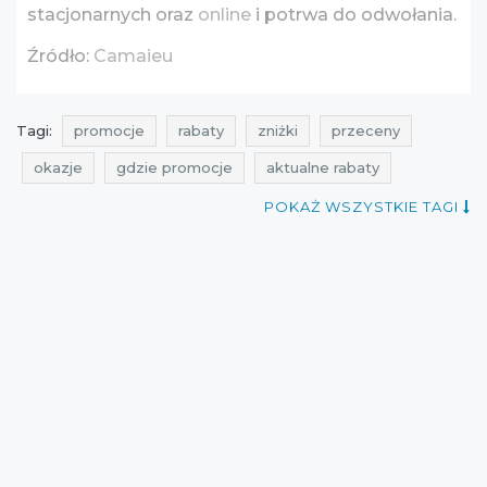
stacjonarnych oraz
online
i potrwa do odwołania.
Źródło:
Camaieu
Tagi:
promocje
rabaty
zniżki
przeceny
okazje
gdzie promocje
aktualne rabaty
aktualne zniżki
gdzie rabaty
gdzie zniżki
POKAŻ WSZYSTKIE TAGI
aktualne promocje
kiedy promocje
aktualne promocje w sieciówkach
promocje camaïeu
rabaty camaïeu
zniżki camaïeu
promocje grudzień
rabaty grudzień
zniżki grudzień
okazje camaïeu
przeceny grudzień
okazje grudzień
cała polska
obniżki
aktualne przeceny
Sklepy
best sales