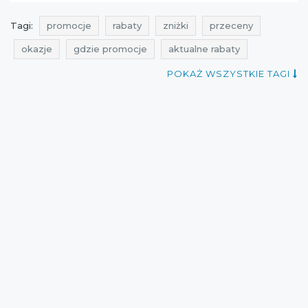
Tagi:
promocje
rabaty
zniżki
przeceny
okazje
gdzie promocje
aktualne rabaty
aktualne zniżki
aktualne wyprzedaże
POKAŻ WSZYSTKIE TAGI
aktualne promocje
promocje na buty
rabaty na buty
zniżki na buty
aktualne promocje w sieciówkach
aktualne zniżki w sklepach
aktualne promocje w sklepach
promocje ccc
rabaty ccc
zniżki ccc
przeceny ccc
okazje ccc
wyprzedaż ccc
cała polska
wyprzedaże
Sklepy