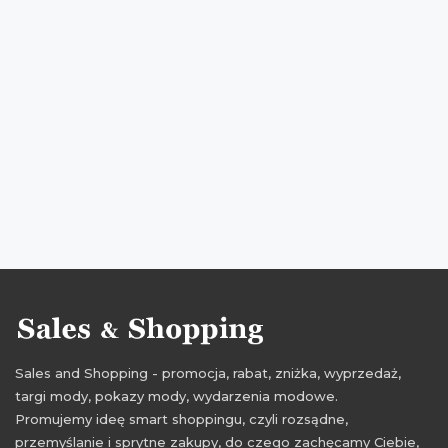
wyprzedaż maj
wyprzedaż maj 2020
wyprzedaż kwiecień
wyprzedaż kwiecień 2020
promocje kwiecień
promocje kwiecień 2020
rabaty kwiecień
rabaty kwiecień 2020
zniżki kwiecień
zniżki kwiecień 2020
promocje chocolissimo
promocje na czekoladki
rabaty chocolissimo
rabaty na czekoladki
zniżki chocolissimo
zniżki na czekoladki
Sales and Shopping - promocja, rabat, zniżka, wyprzedaż,
targi mody, pokazy mody, wydarzenia modowe.
Promujemy ideę smart shoppingu, czyli rozsądne,
przemyślanie i sprytne zakupy, do czego zachęcamy Ciebie,