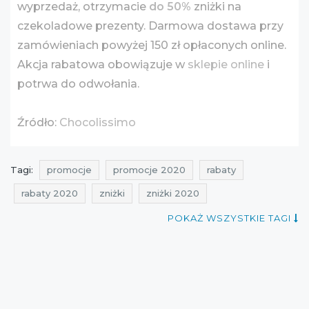
wyprzedaż, otrzymacie
do 50%
zniżki na
czekoladowe prezenty. Darmowa dostawa przy
zamówieniach powyżej 150 zł opłaconych online.
Akcja rabatowa obowiązuje w
sklepie online
i
potrwa do odwołania.
Źródło:
Chocolissimo
Tagi:
promocje
promocje 2020
rabaty
rabaty 2020
zniżki
zniżki 2020
gdzie promocja
wyprzedaż
wyprzedaż 2020
POKAŻ WSZYSTKIE TAGI
kiedy promocje
aktualne promocje w sieciówkach
promocje maj
promocje maj 2020
rabaty maj
rabaty maj 2020
zniżki maj
zniżki maj 2020