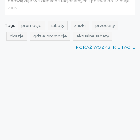
obowiązuje w sklepach stacjonarnych i potrwa do 12 maja
2015.
Tagi:
promocje
rabaty
zniżki
przeceny
okazje
gdzie promocje
aktualne rabaty
aktualne zniżki
rabatomierz
aktualne promocje
POKAŻ WSZYSTKIE TAGI
kiedy promocje
aktualne promocje w sieciówkach
promocje na odzież dla dzieci
promocje coccodrillo
rabaty coccodrillo
zniżki coccodrillo
przeceny coccodrillo
okazje coccodrillo
promocje maj
rabaty maj
zniżki maj
promocje na ciuchy dla dzieci
coccodrillo
odzież dla dzieci
okazje maj
cała polska
promocje maj 2015
Sklepy
best sales