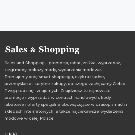
ciuchy dla dzieci Coccodrillo
odzież Coccodrillo
dla dzieci
aktualne promocje maj
zniżki maj 2015
aktualne promocje maj 2015
Sales and Shopping - promocja, rabat, zniżka, wyprzedaż,
targi mody, pokazy mody, wydarzenia modowe.
Promujemy ideę smart shoppingu, czyli rozsądne,
przemyślanie i sprytne zakupy, do czego zachęcamy Ciebie,
Twoją rodzinę i znajomych. Znajdziesz tu najnowsze
promocje i wyprzedaż w centrach handlowych, kody
rabatowe i oferty specjalne obowiązujące w czasopismach i
sklepach internetowych, a także najciekawsze wydarzenia
modowe w całej Polsce.
LINKI