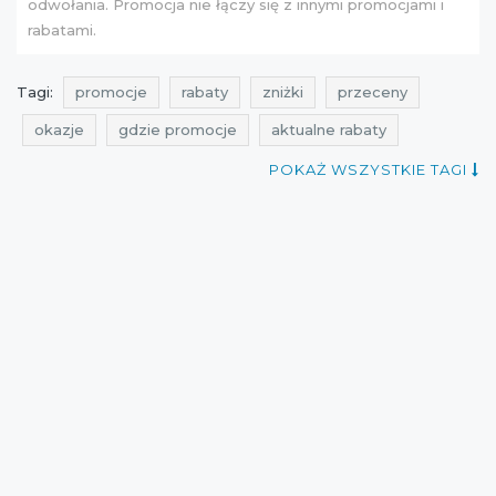
odwołania. Promocja nie łączy się z innymi promocjami i
rabatami.
Tagi:
promocje
rabaty
zniżki
przeceny
okazje
gdzie promocje
aktualne rabaty
aktualne zniżki
aktualne promocje
POKAŻ WSZYSTKIE TAGI
promocje na buty
promocje na obuwie
kiedy promocje
aktualne promocje w sieciówkach
promocje cropp
rabaty cropp
zniżki cropp
przeceny cropp
okazje cropp
promocje marzec
rabaty marzec
zniżki marzec
obuwie
buty
cała polska
cropp
aktualne promocje Cropp
aktualne rabaty Cropp
Sklepy
przeceny marzec
okazje marzec
aktualne obniżki
promocje 2015