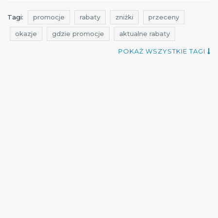
Tagi:
promocje
rabaty
zniżki
przeceny
okazje
gdzie promocje
aktualne rabaty
aktualne zniżki
rabatomierz
aktualne promocje
POKAŻ WSZYSTKIE TAGI
kiedy promocje
aktualne promocje w sieciówkach
promocje cropp
rabaty cropp
zniżki cropp
przeceny cropp
okazje cropp
promocje marzec
rabaty marzec
zniżki marzec
cała polska
cropp
aktualne promocje Cropp
aktualne rabaty Cropp
aktualne przeceny
Sklepy
best sales
przeceny marzec
okazje marzec
promocje 2015
aktualne zniżki Cropp
promocje marzec 2015