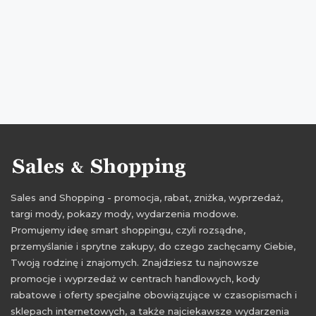
wyprzedaże 2016
wyprzedaże kwiecień
przeceny kwiecień
okazje kwiecień
aktualne promocje kwiecień
aktualne rabaty kwiecień
aktualne promocje 2016
aktualne rabaty 2016
wyprzedaże Cropp
aktualne promocje Cropp
aktualne rabaty Cropp
Sales and Shopping - promocja, rabat, zniżka, wyprzedaż,
targi mody, pokazy mody, wydarzenia modowe.
Promujemy ideę smart shoppingu, czyli rozsądne,
przemyślanie i sprytne zakupy, do czego zachęcamy Ciebie,
Twoją rodzinę i znajomych. Znajdziesz tu najnowsze
promocje i wyprzedaż w centrach handlowych, kody
rabatowe i oferty specjalne obowiązujące w czasopismach i
sklepach internetowych, a także najciekawsze wydarzenia