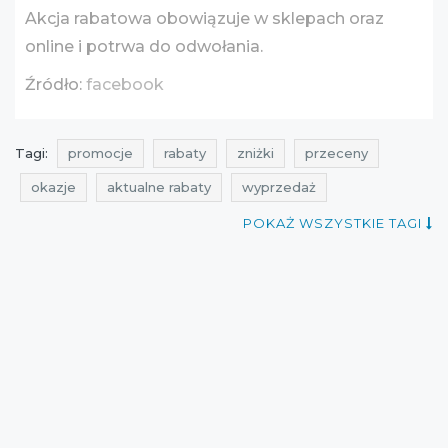
Akcja rabatowa obowiązuje w sklepach oraz
online i potrwa do odwołania.
Źródło:
facebook
Tagi:
promocje
rabaty
zniżki
przeceny
okazje
aktualne rabaty
wyprzedaż
aktualne promocje
promocje cropp
rabaty cropp
POKAŻ WSZYSTKIE TAGI
zniżki cropp
przeceny cropp
okazje cropp
wyprzedaż cropp
promocje kwiecień
rabaty kwiecień
zniżki kwiecień
promocje 2016
rabaty 2016
zniżki 2016
mid season sale
przeceny 2016
okazje 2016
wyprzedaż międzysezonowa
wyprzedaże