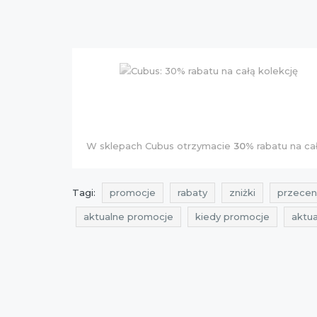
W sklepach Cubus otrzymacie
30%
rabatu na ca
Tagi:
promocje
rabaty
zniżki
przecen
aktualne promocje
kiedy promocje
aktu
promocje cubus
rabaty cubus
zniżki cub
best sales
aktualne okazje
promocje 201
okazje październik 2015
promocje październi