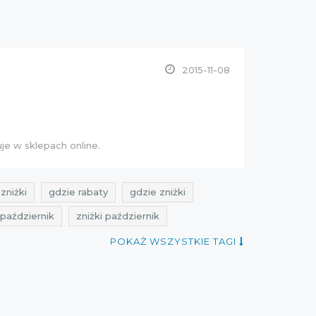
2015-11-08
je w sklepach online.
zniżki
gdzie rabaty
gdzie zniżki
 październik
zniżki październik
obniżki
cubus
aktualne przeceny
POKAŻ WSZYSTKIE TAGI
ktualne promocje październik
zniżki październik 2015