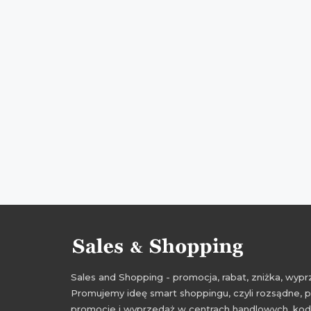
Sales and Shopping - promocja, rabat, zniżka, wy
Promujemy ideę smart shoppingu, czyli rozsądne, p
promocje i wyprzedaż w centrach handlowych, kody