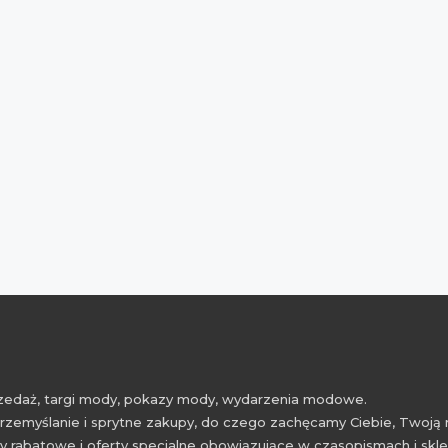
przedaż, targi mody, pokazy mody, wydarzenia modowe.
rzemyślanie i sprytne zakupy, do czego zachęcamy Ciebie, Twoją 
 rabatowe i oferty specjalne obowiązujące w czasopismach i skl