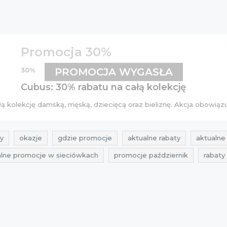
Promocja 30%
30%
PROMOCJA WYGASŁA
Cubus: 30% rabatu na całą kolekcję
łą kolekcję damską, męską, dziecięcą oraz bieliznę. Akcja obowiązu
y
okazje
gdzie promocje
aktualne rabaty
aktualne 
alne promocje w sieciówkach
promocje październik
rabaty
us
przeceny cubus
okazje cubus
okazje październik
5
zniżki 2015
rabaty 2015
aktualne promocje 2015
a
k 2015
przeceny październik 2015
rabaty październik 2015