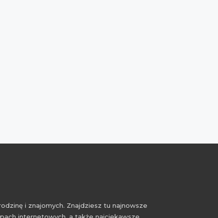
rodzinę i znajomych. Znajdziesz tu najnowsze
epach internetowych, a także najciekawsze