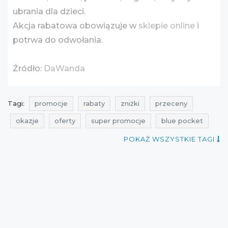
ubrania dla dzieci.
Akcja rabatowa obowiązuje w
sklepie online
i
potrwa do odwołania.
Źródło:
DaWanda
Tagi:
promocje
rabaty
zniżki
przeceny
okazje
oferty
super promocje
blue pocket
promocje na odzież
rabaty na odzież
POKAŻ WSZYSTKIE TAGI
zniżki na odzież
przeceny na odzież
okazje na odzież
oferty na odzież
promocje na koszule
rabaty na koszule
zniżki na koszule
przeceny na koszule
okazje na koszule
oferty na koszule
ale rabat