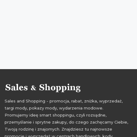
promocje na sukienki
rabaty na sukienki
zniżki na sukienki
przeceny na sukienki
okazje na sukienki
oferty na sukienki
promocje listopad
rabaty listopad
zniżki listopad
promocje dawanda
rabaty dawanda
zniżki dawanda
przeceny dawanda
okazje dawanda
oferty dawanda
promocje 2016
rabaty 2016
zniżki 2016
promocje listopad 2016
rabaty listopad 2016
zniżki listopad 2016
Sales and Shopping - promocja, rabat, zniżka, wyprzedaż,
targi mody, pokazy mody, wydarzenia modowe.
Promujemy ideę smart shoppingu, czyli rozsądne,
przemyślanie i sprytne zakupy, do czego zachęcamy Ciebie,
Twoją rodzinę i znajomych. Znajdziesz tu najnowsze
promocje i wyprzedaż w centrach handlowych, kody