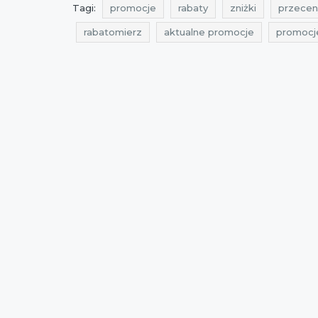
Tagi:
promocje
rabaty
zniżki
przecen
rabatomierz
aktualne promocje
promocj
okazje diverse
promocje na kurtki
rabaty
aktualne promocje diverse
aktualne rabaty d
aktualne zniżki diverse
promocje marzec 201