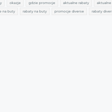
y
okazje
gdzie promocje
aktualne rabaty
aktualne 
e na buty
rabaty na buty
promocje diverse
rabaty dive
 na kurtki
promocje marzec
rabaty marzec
zniżki mar
iverse
aktualne przeceny
Sklepy
best sales
promoc
5