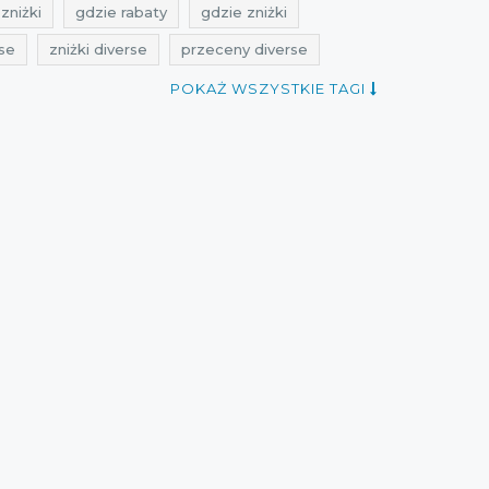
zniżki
gdzie rabaty
gdzie zniżki
rse
zniżki diverse
przeceny diverse
zec
buty
kurtki.
diverse
cała polska
POKAŻ WSZYSTKIE TAGI
je 2015
aktualne okazje diverse