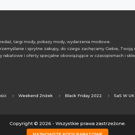
przedaż, targi mody, pokazy mody, wydarzenia modowe.
rzemyślanie i sprytne zakupy, do czego zachęcamy Ciebie, Twoją 
 rabatowe i oferty specjalne obowiązujące w czasopismach i skl
ści
Weekend Zniżek
Black Friday 2022
SaS W UK
Copyright © 2026 - Wszystkie prawa zastrzeżone.
NAJNOWSZE KODY RABATOWE