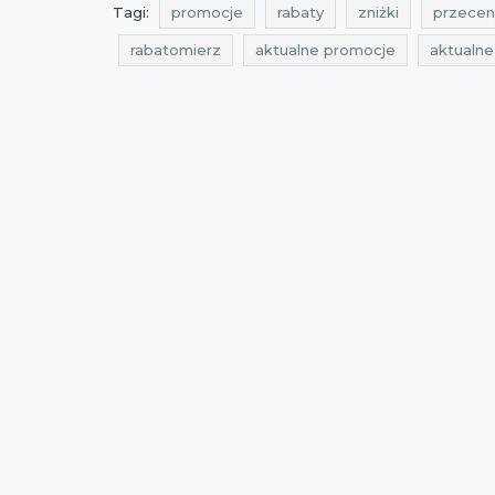
Tagi:
promocje
rabaty
zniżki
przecen
rabatomierz
aktualne promocje
aktualn
okazje diverse
promocje na kurtki
promo
diverse
cała polska
aktualne promocje d
najlepsze promocje
promocje 2015
aktua
promocje listopad 2015
okazje listopad 2015