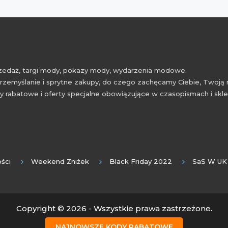
przedaż, targi mody, pokazy mody, wydarzenia modowe.
rzemyślanie i sprytne zakupy, do czego zachęcamy Ciebie, Twoją 
 rabatowe i oferty specjalne obowiązujące w czasopismach i skl
ści
Weekend Zniżek
Black Friday 2022
SaS W UK
Copyright © 2026 - Wszystkie prawa zastrzeżone.
NAJNOWSZE KODY RABATOWE