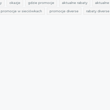
y
okazje
gdzie promocje
aktualne rabaty
aktualne 
e promocje w sieciówkach
promocje diverse
rabaty diverse
cje listopad
rabaty listopad
kupony rabatowe
przeceny
iverse
aktualne rabaty diverse
aktualne przeceny
kupo
lne okazje diverse
aktualne zniżki diverse
kupon rabatowy
zniżki listopad 2015