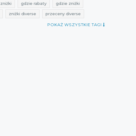
zniżki
gdzie rabaty
gdzie zniżki
zniżki diverse
przeceny diverse
 listopad
okazje listopad
kurtki.
POKAŻ WSZYSTKIE TAGI
n rabatowy
Sklepy
best sales
 diverse
aktualne promocje listopad