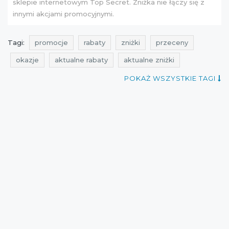
sklepie internetowym Top Secret. Zniżka nie łączy się z
innymi akcjami promocyjnymi.
Tagi:
promocje
rabaty
zniżki
przeceny
okazje
aktualne rabaty
aktualne zniżki
rabatomierz
aktualne promocje
kupon
qpony
POKAŻ WSZYSTKIE TAGI
promocje top secret
rabaty top secret
zniżki top secret
przeceny top secret
okazje top secret
promocje listopad
rabaty listopad
zniżki listopad
kupony rabatowe
kupony zniżkowe
przeceny listopad
okazje listopad
cała polska
top secret
kupony rabatowe top secret
kupon rabatowy
aktualne okazje
kupony