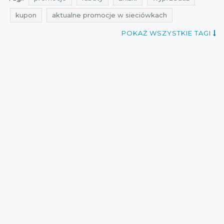
kupon
aktualne promocje w sieciówkach
promocje sierpień
rabaty sierpień
zniżki sierpień
POKAŻ WSZYSTKIE TAGI
wyprzedaż sierpień
promocje lipiec
rabaty lipiec
zniżki lipiec
wyprzedaż lipiec
promocje na zegarki damskie
promocje na zegarki męskie
rabaty na zegarki damskie
rabaty na zegarki męskie
zniżki na zegarki damskie
zniżki na zegarki męskie
promocje na zegarki
rabaty na zegarki
zniżki na zegarki
wyprzedaż na zegarki
wyprzedaż 2021
promocje 2021
rabaty 2021
zniżki 2021
promocje lipiec 2021
rabaty lipiec 2021
zniżki lipiec 2021
wyprzedaż lipiec 2021