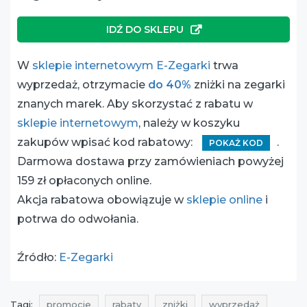
IDŹ DO SKLEPU
W
sklepie internetowym E-Zegarki
trwa
wyprzedaż, otrzymacie
do 40%
zniżki na zegarki
znanych marek. Aby skorzystać z rabatu w
sklepie internetowym
, należy w koszyku
zakupów wpisać kod rabatowy:
.
POKAŻ KOD
Darmowa dostawa przy zamówieniach powyżej
159 zł opłaconych online.
Akcja rabatowa obowiązuje w
sklepie online
i
potrwa do odwołania.
Źródło:
E-Zegarki
Tagi:
promocje
rabaty
zniżki
wyprzedaż