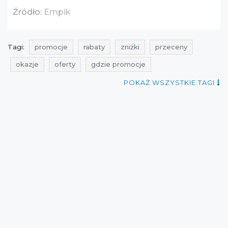
Źródło:
Empik
Tagi:
promocje
rabaty
zniżki
przeceny
okazje
oferty
gdzie promocje
promocje na zabawki
rabaty na zabawki
POKAŻ WSZYSTKIE TAGI
zniżki na zabawki
przeceny na zabawki
okazje na zabawki
oferty na zabawki
ale promocje
shopping news
promocje empik
rabaty empik
zniżki empik
przeceny empik
okazje empik
oferty empik
promocje maj
rabaty maj
zniżki maj
promocje na dzień dziecka
rabaty na dzień dziecka
zniżki na dzień dziecka
przeceny na dzień dziecka
okazje na dzień dziecka