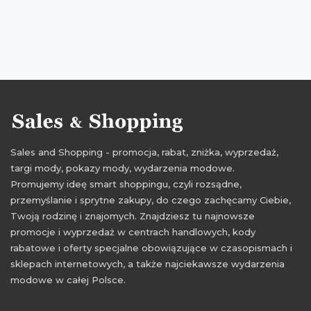
oferty na dzień dziecka
promocje dla dzieci
rabaty dla dzieci
zniżki dla dzieci
przeceny dla dzieci
okazje dla dzieci
oferty dla dzieci
promocje 2016
promocje maj 2016
rabaty 2016
rabaty maj 2016
zniżki 2016
zniżki maj 2016
Sales and Shopping - promocja, rabat, zniżka, wyprzedaż,
targi mody, pokazy mody, wydarzenia modowe.
Promujemy ideę smart shoppingu, czyli rozsądne,
przemyślanie i sprytne zakupy, do czego zachęcamy Ciebie,
Twoją rodzinę i znajomych. Znajdziesz tu najnowsze
promocje i wyprzedaż w centrach handlowych, kody
rabatowe i oferty specjalne obowiązujące w czasopismach i
sklepach internetowych, a także najciekawsze wydarzenia
modowe w całej Polsce.