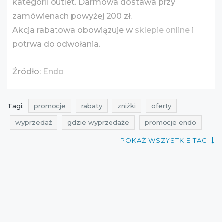
kategorii outlet. Darmowa dostawa przy
zamówienach powyżej 200 zł.
Akcja rabatowa obowiązuje w
sklepie online
i
potrwa do odwołania.
Źródło:
Endo
Tagi:
promocje
rabaty
zniżki
oferty
wyprzedaż
gdzie wyprzedaże
promocje endo
rabaty endo
zniżki endo
promocje sierpień
POKAŻ WSZYSTKIE TAGI
rabaty sierpień
zniżki sierpień
wyprzedaż sierpień
okazjum
wyprzedaż endo
promocje 2016
rabaty 2016
zniżki 2016
wyprzedaż 2016
promocje sierpień 2016
rabaty sierpień 2016