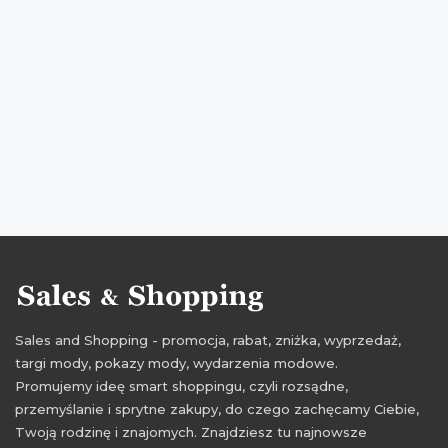
zniżki sierpień 2016
wyprzedaż sierpień 2016
Sales and Shopping - promocja, rabat, zniżka, wyprzedaż,
targi mody, pokazy mody, wydarzenia modowe.
Promujemy ideę smart shoppingu, czyli rozsądne,
przemyślanie i sprytne zakupy, do czego zachęcamy Ciebie,
Twoją rodzinę i znajomych. Znajdziesz tu najnowsze