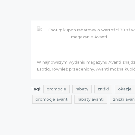
W najnowszym wydaniu magazynu Avanti znajdzie
Esotiq, również przeceniony. Avanti można kupi
Tagi:
promocje
rabaty
zniżki
okazje
promocje avanti
rabaty avanti
zniżki avan
przeceny 2016
okazje 2016
cała polska
wyprzedaże luty
okazje luty
przeceny lut