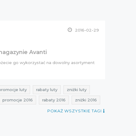
2016-02-29
magazynie Avanti
Możecie go wykorzystać na dowolny asortyment
promocje luty
rabaty luty
zniżki luty
promocje 2016
rabaty 2016
zniżki 2016
kupon rabatowy
Sklepy
zakupy 2016
POKAŻ WSZYSTKIE TAGI