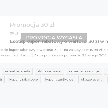
Promocja 30 zł
30 zł
PROMOCJA WYGASŁA
Esotiq: kupon rabatowy o wartości 30 zł w 
cie kupon rabatowy o wartości 30 zł, na zakupy za min. 99 zł. 
ć w salonach Esotiq :) Akcja promocyjna potrwa do 29 lutego 2016.
aktualne rabaty
aktualne zniżki
aktualne promocje
ti
kupony rabatowe
kupony zniżkowe
okazje avanti
wyprzedaże 2016
esotiq
avanti
karta rabatowa
y
kupon zniżkowy