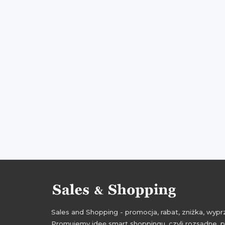
Sales and Shopping - promocja, rabat, zniżka, wy
Promujemy ideę smart shoppingu, czyli rozsądne, p