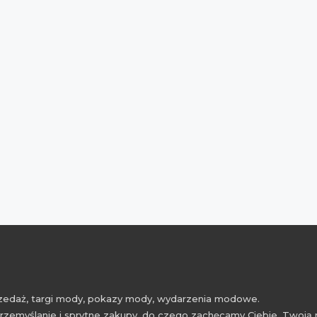
przedaż, targi mody, pokazy mody, wydarzenia modowe.
rzemyślanie i sprytne zakupy, do czego zachęcamy Ciebie, Twoją 