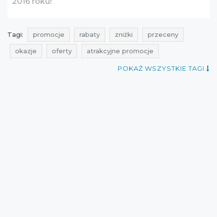
2016 roku!
Tagi:
promocje
rabaty
zniżki
przeceny
okazje
oferty
atrakcyjne promocje
gdzie zniżki
qpony
promocje maj
rabaty maj
POKAŻ WSZYSTKIE TAGI
zniżki maj
promocje 2016
promocje maj 2016
rabaty 2016
rabaty maj 2016
zniżki 2016
zniżki maj 2016