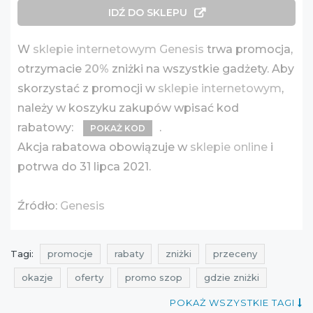
IDŹ DO SKLEPU
W
sklepie internetowym Genesis
trwa promocja,
otrzymacie
20%
zniżki na wszystkie gadżety. Aby
skorzystać z promocji w
sklepie internetowym
,
należy w koszyku zakupów wpisać kod
rabatowy:
.
POKAŻ KOD
Akcja rabatowa obowiązuje w
sklepie online
i
potrwa do 31 lipca 2021.
Źródło:
Genesis
Tagi:
promocje
rabaty
zniżki
przeceny
okazje
oferty
promo szop
gdzie zniżki
aktualne promocje
promocje lipiec
rabaty lipiec
POKAŻ WSZYSTKIE TAGI