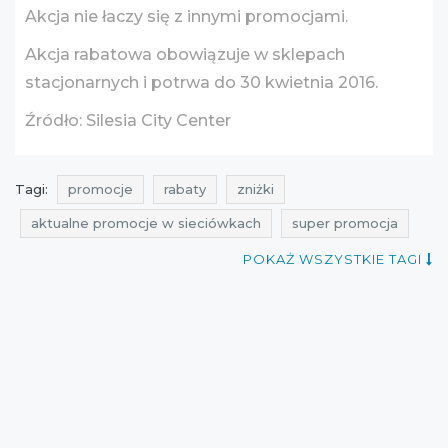
Akcja nie łaczy się z innymi promocjami.
Akcja rabatowa obowiązuje w sklepach
stacjonarnych i potrwa do 30 kwietnia 2016.
Źródło: Silesia City Center
Tagi:
promocje
rabaty
zniżki
aktualne promocje w sieciówkach
super promocja
promocje kwiecień
rabaty kwiecień
POKAŻ WSZYSTKIE TAGI
zniżki kwiecień
promocje gerry weber
rabaty gerry weber
zniżki gerry weber
promocje 2016
rabaty 2016
zniżki 2016
promocje kwiecień 2016
rabaty kwiecień 2016
zniżki kwiecień 2016