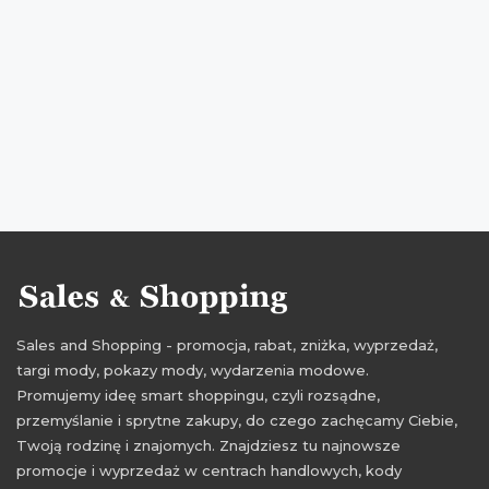
Sales and Shopping - promocja, rabat, zniżka, wyprzedaż,
targi mody, pokazy mody, wydarzenia modowe.
Promujemy ideę smart shoppingu, czyli rozsądne,
przemyślanie i sprytne zakupy, do czego zachęcamy Ciebie,
Twoją rodzinę i znajomych. Znajdziesz tu najnowsze
promocje i wyprzedaż w centrach handlowych, kody