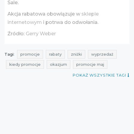
Sale.
Akcja rabatowa obowiązuje w
sklepie
internetowym
i potrwa do odwołania.
Źródło:
Gerry Weber
Tagi:
promocje
rabaty
zniżki
wyprzedaż
kiedy promocje
okazjum
promocje maj
rabaty maj
zniżki maj
wyprzedaż maj
POKAŻ WSZYSTKIE TAGI
promocje gerry weber
rabaty gerry weber
zniżki gerry weber
wyprzedaż gerry weber
promocje 2016
promocje maj 2016
rabaty 2016
rabaty maj 2016
zniżki 2016
zniżki maj 2016
wyprzedaż 2016
wyprzedaż maj 2016