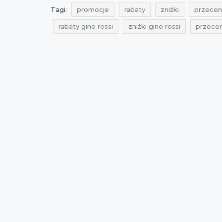
Tagi:
promocje
rabaty
zniżki
przecen
rabaty gino rossi
zniżki gino rossi
przecen
zniżki kwiecień
promocje 2017
rabaty 20
oferty buty
promocje kwiecień 2017
raba