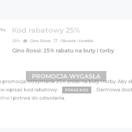
Kod rabatowy 25%
25%
Gino Rossi
Obuwie i torebki
Gino Rossi: 25% rabatu na buty i torby
PROMOCJA WYGASŁA
 promocja, otrzymacie
25%
zniżki na buty i torby. Aby
ów wpisać kod rabatowy:
. Darmowa dost
POKAŻ KOD
nline
i potrwa do odwołania.