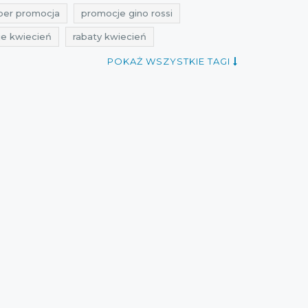
per promocja
promocje gino rossi
e kwiecień
rabaty kwiecień
y
przeceny buty
okazje buty
POKAŻ WSZYSTKIE TAGI