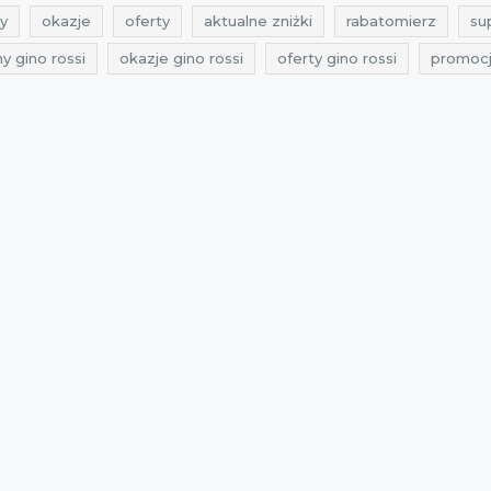
y
okazje
oferty
aktualne zniżki
rabatomierz
su
y gino rossi
okazje gino rossi
oferty gino rossi
promocj
17
zniżki 2017
promocje buty
rabaty buty
zniżki but
ty kwiecień 2017
zniżki kwiecień 2017