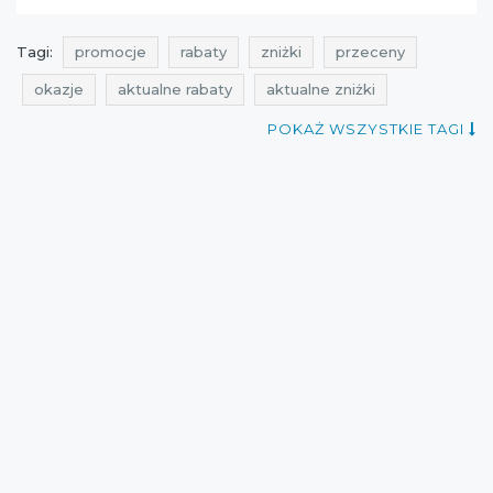
Tagi:
promocje
rabaty
zniżki
przeceny
okazje
aktualne rabaty
aktualne zniżki
wyprzedaż
aktualne promocje
POKAŻ WSZYSTKIE TAGI
promocje greenpoint
rabaty greenpoint
zniżki greenpoint
przeceny greenpoint
okazje greenpoint
rabaty na rękawiczki
zniżki na rękawiczki
rabaty na czapki
rabaty na szaliki
zniżki na czapki
zniżki na szaliki
promocje grudzień
rabaty grudzień
zniżki grudzień
okazje grudzień
cała polska
greenpoint
Sklepy
aktualne zniżki w sieciówkach
aktualne rabaty w sieciówkach