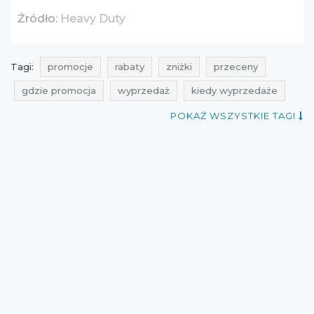
Źródło:
Heavy Duty
Tagi:
promocje
rabaty
zniżki
przeceny
gdzie promocja
wyprzedaż
kiedy wyprzedaże
promocje lipiec
rabaty lipiec
zniżki lipiec
POKAŻ WSZYSTKIE TAGI
wyprzedaż lipiec
wyprzedaż czerwiec
promocje czerwiec
rabaty czerwiec
zniżki czerwiec
promocje 2016
rabaty 2016
zniżki 2016
promocje heavy duty
rabaty heavy duty
zniżki heavy duty
wyprzedaż 2016
wyprzedaż lipiec 2016
promocje lipiec 2016
rabaty lipiec 2016
zniżki lipiec 2016
wyprzedaż czerwiec 2016