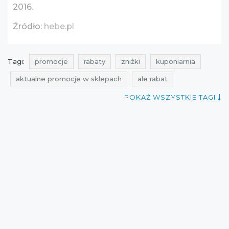
2016.
Źródło:
hebe.pl
Tagi:
promocje
rabaty
zniżki
kuponiarnia
aktualne promocje w sklepach
ale rabat
promocje kwiecień
rabaty kwiecień
POKAŻ WSZYSTKIE TAGI
zniżki kwiecień
promocje hebe
rabaty hebe
zniżki hebe
przeceny hebe
okazje hebe
oferty hebe
promocje 2016
rabaty 2016
zniżki 2016
hebe
promocje kwiecień 2016
rabaty kwiecień 2016
zniżki kwiecień 2016