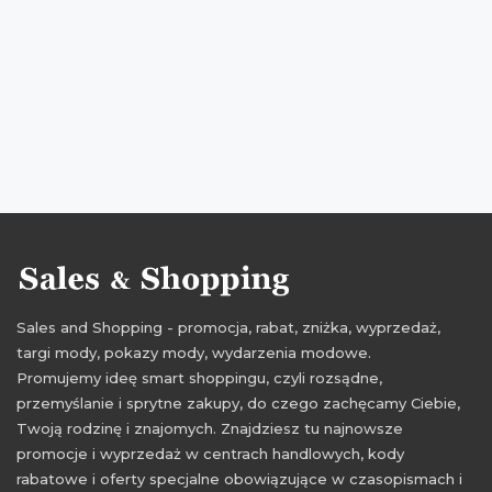
zniżki kwiecień
promocje 2017
rabaty 2017
zniżki 2017
promocje kwiecień 2017
rabaty kwiecień 2017
zniżki kwiecień 2017
Sales and Shopping - promocja, rabat, zniżka, wyprzedaż,
targi mody, pokazy mody, wydarzenia modowe.
Promujemy ideę smart shoppingu, czyli rozsądne,
przemyślanie i sprytne zakupy, do czego zachęcamy Ciebie,
Twoją rodzinę i znajomych. Znajdziesz tu najnowsze
promocje i wyprzedaż w centrach handlowych, kody
rabatowe i oferty specjalne obowiązujące w czasopismach i