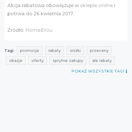
Akcja rabatowa obowiązuje w
sklepie online
i
potrwa do 26 kwietnia 2017.
Źródło:
Home&You
Tagi:
promocje
rabaty
zniżki
przeceny
okazje
oferty
sprytne zakupy
ale rabaty
promocje home&you
promocje na produkty do domu
POKAŻ WSZYSTKIE TAGI
rabaty home&you
rabaty na produkty do domu
zniżki home&you
zniżki na produkty do domu
przeceny home&you
przeceny na produkty do domu
okazje home&you
okazje na produkty do domu
oferty home&you
oferty na produkty do domu
promocje kwiecień
rabaty kwiecień