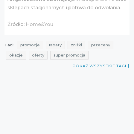
sklepach stacjonarnych i potrwa do odwołania.
Źródło:
Home&You
Tagi:
promocje
rabaty
zniżki
przeceny
okazje
oferty
super promocja
promocje home&you
rabaty home&you
POKAŻ WSZYSTKIE TAGI
zniżki home&you
przeceny home&you
okazje home&you
oferty home&you
promocje sierpień
rabaty sierpień
zniżki sierpień
łapaj ciucha
promocje 2016
rabaty 2016
zniżki 2016
promocje sierpień 2016
rabaty sierpień 2016
zniżki sierpień 2016