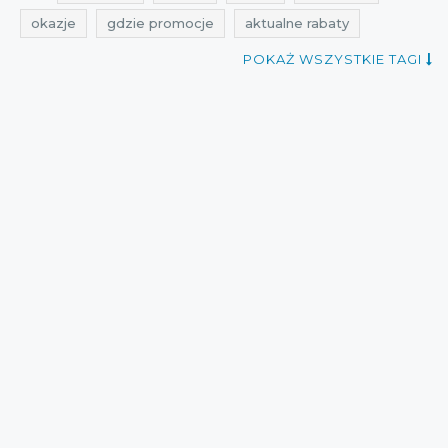
okazje
gdzie promocje
aktualne rabaty
aktualne zniżki
gdzie rabaty
gdzie zniżki
POKAŻ WSZYSTKIE TAGI
aktualne promocje
aktualne promocje w sieciówkach
promocje house
rabaty house
zniżki house
przeceny house
okazje house
promocje listopad
zniżki listopad
kupony rabatowe
kupony zniżkowe
przeceny listopad
okazje listopad
cała polska
house
kupon rabatowy
Sklepy
aktualne promocje house
promocje 2015
zniżki 2015
rabaty 2015
aktualne promocje 2015
promocje listopad 2015
rabaty listopad 2015