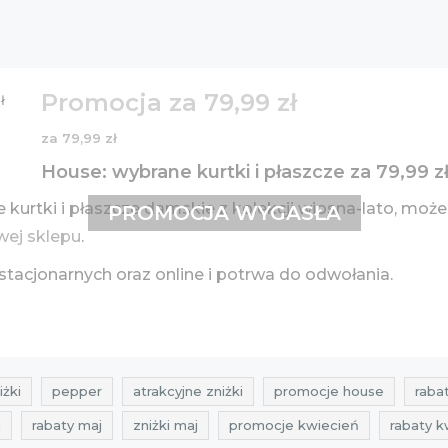
Promocja za 79,99 zł
za 79,99 zł
House: wybrane kurtki i płaszcze za 79,99 z
rtki i płaszcze damskie z kolekcji wiosna-lato, możeci
PROMOCJA WYGASŁA
wej sklepu
.
tacjonarnych oraz online i potrwa do odwołania.
iżki
pepper
atrakcyjne zniżki
promocje house
raba
j
rabaty maj
zniżki maj
promocje kwiecień
rabaty k