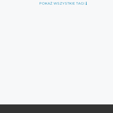
i maj 2016
okazje maj 2016
house
POKAŻ WSZYSTKIE TAGI