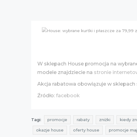
W sklepach House promocja na wybrane ku
modele znajdziecie na
stronie interneto
Akcja rabatowa obowiązuje w sklepach s
Źródło:
facebook
Tagi:
promocje
rabaty
zniżki
kiedy zn
okazje house
oferty house
promocje ma