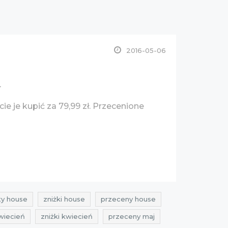
2016-05-06
ł
e je kupić za 79,99 zł. Przecenione
ty house
zniżki house
przeceny house
wiecień
zniżki kwiecień
przeceny maj