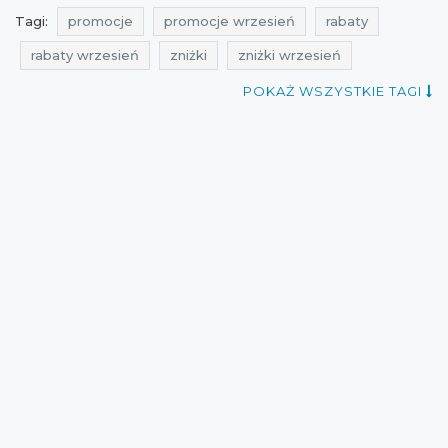
Tagi:
promocje
promocje wrzesień
rabaty
rabaty wrzesień
zniżki
zniżki wrzesień
przeceny
okazje
oferty
promo szop
POKAŻ WSZYSTKIE TAGI
ale promocje
ale rabat
promocje na portfele
rabaty na portfele
zniżki na portfele
przeceny na portfele
okazje na portfele
oferty na portfele
promocje na rękawiczki
promocje na paski
rabaty na rękawiczki
rabaty na paski
zniżki na rękawiczki
zniżki na paski
przeceny na rękawiczki
przeceny na paski
okazje na rękawiczki
okazje na paski
oferty na rękawiczki
oferty na paski
promocje 2021
rabaty 2021
zniżki 2021