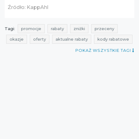
Źródło: KappAhl
Tagi:
promocje
rabaty
zniżki
przeceny
okazje
oferty
aktualne rabaty
kody rabatowe
aktualne promocje w sklepach
promocje na bieliznę
POKAŻ WSZYSTKIE TAGI
rabaty na bieliznę
zniżki na bieliznę
przeceny na bieliznę
okazje na bieliznę
oferty na bieliznę
promocje maj
rabaty maj
zniżki maj
promocje kappahl
rabaty kappahl
zniżki kappahl
przeceny kappahl
okazje kappahl
oferty kappahl
promocje 2016
promocje maj 2016
rabaty 2016
rabaty maj 2016
zniżki 2016
zniżki maj 2016