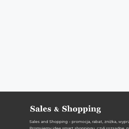
Sales and Shopping - promocja, rabat, zniżka, wy
Promujemy ideę smart shoppingu, czyli rozsądne, p