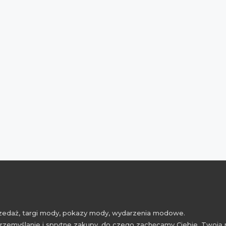
przedaż, targi mody, pokazy mody, wydarzenia modowe.
rzemyślanie i sprytne zakupy, do czego zachęcamy Ciebie, Twoją 