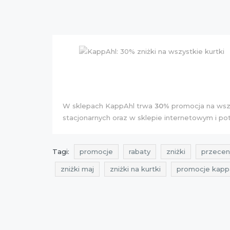
W sklepach KappAhl trwa
30%
promocja na wszy
stacjonarnych oraz w sklepie internetowym i po
Tagi:
promocje
rabaty
zniżki
przecen
zniżki maj
zniżki na kurtki
promocje kapp
kappahl
Sklepy
best sales
promocja n