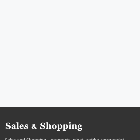
okazje na odzież
oferty na odzież
promocje sierpień
rabaty sierpień
zniżki sierpień
promocje la redoute
rabaty la redoute
zniżki la redoute
przeceny la redoute
okazje la redoute
oferty la redoute
promocje 2016
rabaty 2016
zniżki 2016
promocje sierpień 2016
rabaty sierpień 2016
zniżki sierpień 2016
Sales and Shopping - promocja, rabat, zniżka, wyprzedaż,