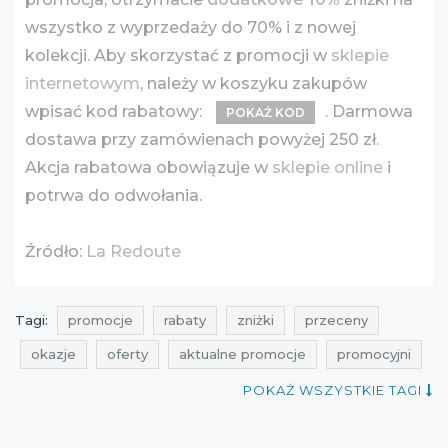
wszystko z wyprzedaży do 70% i z nowej
kolekcji. Aby skorzystać z promocji w
sklepie
internetowym
, należy w koszyku zakupów
wpisać kod rabatowy:
. Darmowa
POKAŻ KOD
dostawa przy zamówienach powyżej 250 zł.
Akcja rabatowa obowiązuje w
sklepie online
i
potrwa do odwołania.
Źródło:
La Redoute
Tagi:
promocje
rabaty
zniżki
przeceny
okazje
oferty
aktualne promocje
promocyjni
promocje na odzież
rabaty na odzież
POKAŻ WSZYSTKIE TAGI
zniżki na odzież
przeceny na odzież