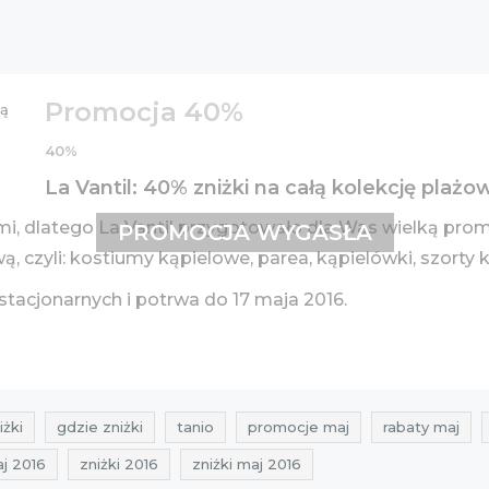
Promocja 40%
40%
La Vantil: 40% zniżki na całą kolekcję plażo
ami, dlatego La Vantil przygotowało dla Was wielką pro
PROMOCJA WYGASŁA
, czyli: kostiumy kąpielowe, parea, kąpielówki, szorty 
tacjonarnych i potrwa do 17 maja 2016.
iżki
gdzie zniżki
tanio
promocje maj
rabaty maj
j 2016
zniżki 2016
zniżki maj 2016