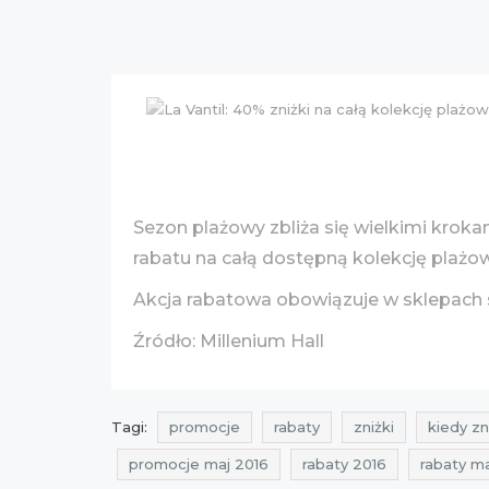
Sezon plażowy zbliża się wielkimi krok
rabatu na całą dostępną kolekcję plażową
Akcja rabatowa obowiązuje w sklepach s
Źródło: Millenium Hall
Tagi:
promocje
rabaty
zniżki
kiedy zn
promocje maj 2016
rabaty 2016
rabaty ma