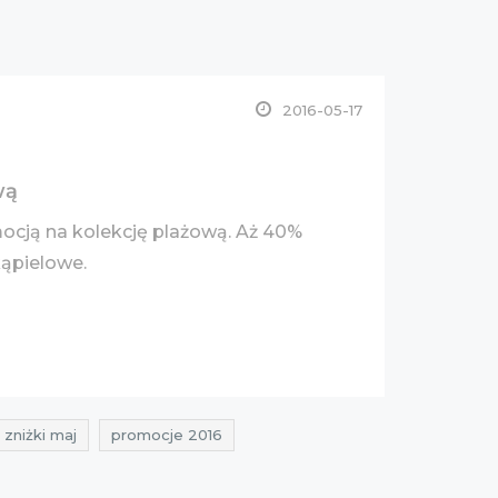
2016-05-17
wą
mocją na kolekcję plażową. Aż 40%
kąpielowe.
zniżki maj
promocje 2016